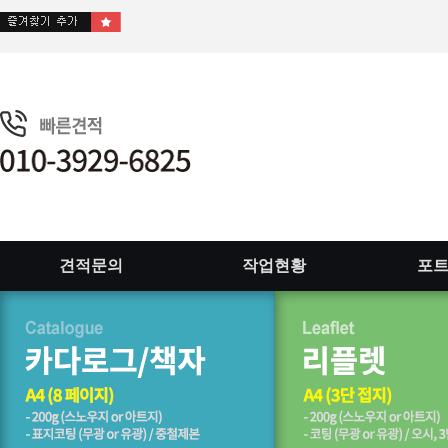
견적문의
작업현황
포