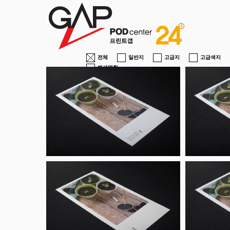
전체
일반지
고급지
고급색지
백색명함
[